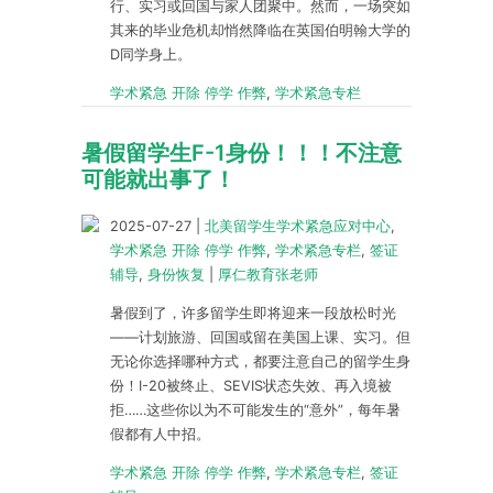
行、实习或回国与家人团聚中。然而，一场突如
其来的毕业危机却悄然降临在英国伯明翰大学的
D同学身上。
学术紧急 开除 停学 作弊
,
学术紧急专栏
暑假留学生F-1身份！！！不注意
可能就出事了！
2025-07-27
|
北美留学生学术紧急应对中心
,
学术紧急 开除 停学 作弊
,
学术紧急专栏
,
签证
辅导
,
身份恢复
|
厚仁教育张老师
暑假到了，许多留学生即将迎来一段放松时光
——计划旅游、回国或留在美国上课、实习。但
无论你选择哪种方式，都要注意自己的留学生身
份！I-20被终止、SEVIS状态失效、再入境被
拒……这些你以为不可能发生的“意外”，每年暑
假都有人中招。
学术紧急 开除 停学 作弊
,
学术紧急专栏
,
签证