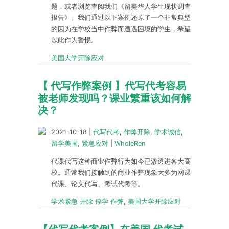
题，或者浏览查阅我们《留美华人学生现状调查
报告》。我们通过以下案例还原了一个非常典型
的因为在学校当中作弊而遭遇困境的学生，希望
以此作为警惕。
美国大学开除应对
【 代写作弊案例 】代写代考容易
被老师发现吗？课业繁重该如何解
决？
2021-10-18
|
代写代考
,
作弊开除
,
学术诚信
,
留学美国
,
紧急应对
|
WholeRen
代课代写这种商业作弊行为如今已渗透进各大高
校。通常我们接触到的商业作弊现象大多为网课
代课、论文代写、考试代考等。
学术紧急 开除 停学 作弊
,
美国大学开除应对