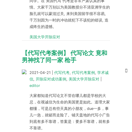
同学。在 美国代写 代考是非常严肃认真的事
情。大家千万别以为美国教授分不清亚洲学生的
脸孔就可以蒙混过关, 来到美国留学很不容易,
千万别因为一时的冲动就犯下不该犯的错误, 造
成终生的遗憾。
美国大学开除应对
【代写代考案例】 代写论文 竟和
男神找了同一家 枪手
2021-04-21
|
代写代考
,
代写代考案例
,
学术诚
信
,
开除应对成功案例
,
美国大学开除应对
|
editor
大家都知道代写论文不管在哪儿都是学校的大
忌，在视诚信为生命的美国更是如此。道理大家
都懂，可是总有些天真的小朋友，due一多，事
儿一急，就铤而走险了。铺天盖地的代写小广告
到底有多不靠谱，答案是：要多不靠谱，就有多
不靠谱。