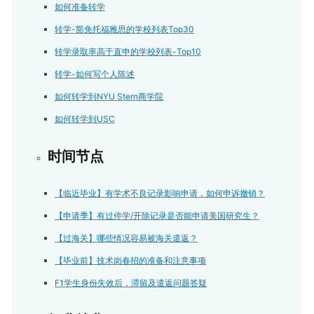
如何准备转学
转学-豁免托福雅思的学校列表Top30
转学录取率高于直申的学校列表-Top10
转学-如何写个人陈述
如何转学到NYU Stern商学院
如何转学到USC
时间节点
【临近毕业】有学术不良记录影响申请，如何申诉撤销？
【申请季】有过停学/开除记录是否能申请美国研究生？
【过海关】哪些情况容易被海关遣返？
【毕业前】技术岗春招的准备和注意事项
F1学生身份失效后，滞留及遣返问题答疑