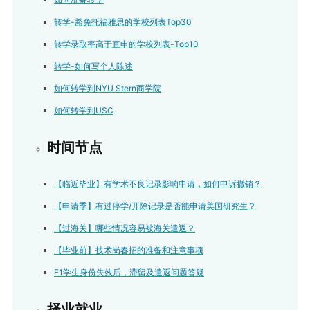
转学-豁免托福雅思的学校列表Top30
转学录取率高于直申的学校列表-Top10
转学-如何写个人陈述
如何转学到NYU Stern商学院
如何转学到USC
时间节点
【临近毕业】有学术不良记录影响申请，如何申诉撤销？
【申请季】有过停学/开除记录是否能申请美国研究生？
【过海关】哪些情况容易被海关遣返？
【毕业前】技术岗春招的准备和注意事项
F1学生身份失效后，滞留及遣返问题答疑
择业就业