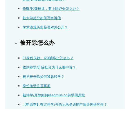
作弊/抄袭被抓，要上听证会怎么办？
被大学处分如何写申诉信
学术违规历史是否对外公开？
被开除怎么办
F1身份失效，I20被终止怎么办？
收到停学/开除处分为什么要申诉？
被学校开除如何紧急转学？
身份激活注意事项
被停学/开除如何readmission转学回原校
【申请季】有过停学/开除记录是否能申请美国研究生？