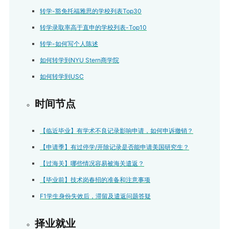
转学-豁免托福雅思的学校列表Top30
转学录取率高于直申的学校列表-Top10
转学-如何写个人陈述
如何转学到NYU Stern商学院
如何转学到USC
时间节点
【临近毕业】有学术不良记录影响申请，如何申诉撤销？
【申请季】有过停学/开除记录是否能申请美国研究生？
【过海关】哪些情况容易被海关遣返？
【毕业前】技术岗春招的准备和注意事项
F1学生身份失效后，滞留及遣返问题答疑
择业就业