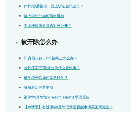
作弊/抄袭被抓，要上听证会怎么办？
被大学处分如何写申诉信
学术违规历史是否对外公开？
被开除怎么办
F1身份失效，I20被终止怎么办？
收到停学/开除处分为什么要申诉？
被学校开除如何紧急转学？
身份激活注意事项
被停学/开除如何readmission转学回原校
【申请季】有过停学/开除记录是否能申请美国研究生？