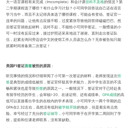
大一语言课程有未完成（Imcomplete）和会计课
挂科不及格
的情况？第
二学期课程选了哪些？有什么学习计划？小可同学回答说自己还在语言
学习当中，而且不太记得具体选了哪些课程，可能会有变动。签证官一
连串的问题，让他有点应接不暇，过度紧张导致他回答得磕磕巴巴。然
后签证官就收起材料，说对不起，不能给小可同学签证。一脸懵逼的小
可一时没有反应过来，接过护照还呆呆地说了谢谢。直到走出签证队
伍，赶紧去询问旁边说中文的使馆工作人员该怎么办？无奈被告知只能
抓紧时间准备第二次签证！
美国F1签证
面签
被拒的原因
：
听完事情的情况和仔细审阅了小可第一次签证的材料，老师发现这次
拒
签
是典型的成绩低被拒，签证官怀疑其学术能力，其中学生语言的不流
畅和紧张也是导致
拒签
的原因之一。一般情况下，签证官对于已经赴美
有留学经历的学生，会审核I-20、在读证明、还有成绩单。
GPA成绩
的高
低可以直接看出学生的在校内的学术表现，小可同学大一两个学期的总
GPA在2.32左右，虽然没有低到
被学校开除
的地步，但是着实有点危
险。幸亏经过了充分的
签证辅导
，小可同学终于在开学第二周回到了学
校，提前和任课老师联系，没有算缺勤。