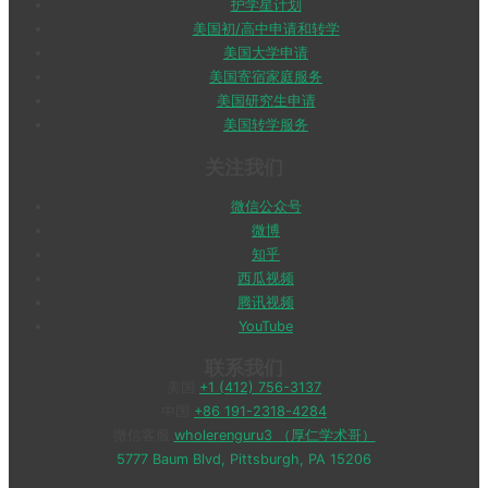
护学星计划
美国初/高中申请和转学
美国大学申请
美国寄宿家庭服务
美国研究生申请
美国转学服务
关注我们
微信公众号
微博
知乎
西瓜视频
腾讯视频
YouTube
联系我们
美国
+1 (412) 756-3137
中国
+86 191-2318-4284
微信客服
wholerenguru3 （厚仁学术哥）
5777 Baum Blvd, Pittsburgh, PA 15206