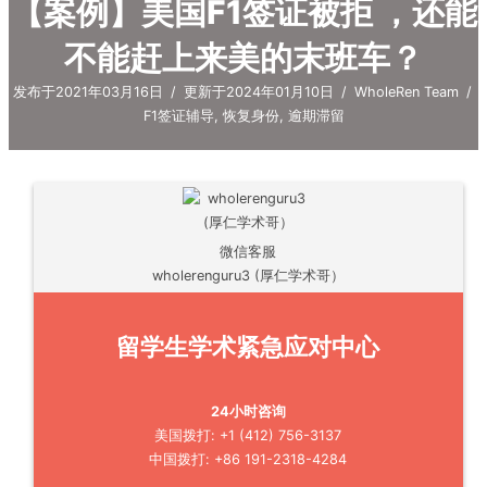
【案例】美国F1签证被拒 ，还能
不能赶上来美的末班车？
发布于2021年03月16日
/
更新于2024年01月10日
/
WholeRen Team
/
F1签证辅导
,
恢复身份
,
逾期滞留
微信客服
wholerenguru3 (厚仁学术哥）
留学生学术紧急应对中心
24小时咨询
美国拨打: +1 (412) 756-3137
中国拨打: +86 191-2318-4284