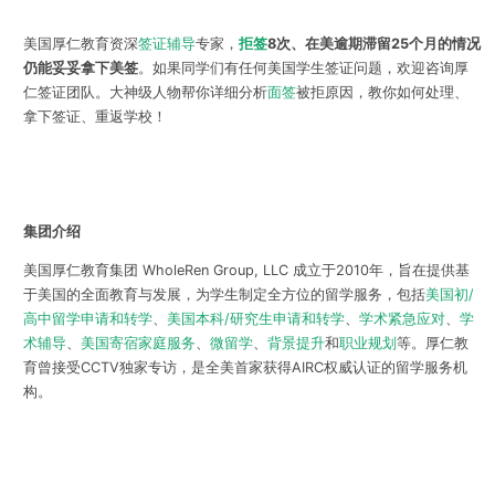
美国厚仁教育资深
签证辅导
专家，
拒签
8次、在美逾期滞留25个月的情况
仍能妥妥拿下美签
。如果同学们有任何美国学生签证问题，欢迎咨询厚
仁签证团队。大神级人物帮你详细分析
面签
被拒原因，教你如何处理、
拿下签证、重返学校！
集团介绍
美国厚仁教育集团 WholeRen Group, LLC 成立于2010年，旨在提供基
于美国的全面教育与发展，为学生制定全方位的留学服务，包括
美国初/
高中留学申请和转学
、
美国本科/研究生申请和转学
、
学术紧急应对
、
学
术辅导
、
美国寄宿家庭服务
、
微留学
、
背景提升
和
职业规划
等。厚仁教
育曾接受CCTV独家专访，是全美首家获得AIRC权威认证的留学服务机
构。