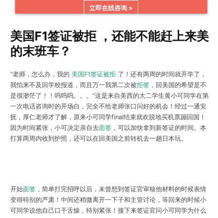
立即在线咨询 >
美国F1签证被拒 ，还能不能赶上来美
的末班车？
“老师，怎么办，我的
美国F1签证被拒
了！还有两周的时间就开学了，
我怕来不及回学校报道，而且万一我第二次被
拒签
，回美国的希望是不
是很渺茫了！！呜呜呜。。。”这是来自美西的大二学生黄小可同学在第
一次电话咨询时的开场白，完全不给老师张口问好的机会！经过一通安
抚，
厚仁老师
才了解，原来小可同学final结束就欢脱地买机票蹦回国！
因为时间紧张，小可决定亲自去
面签
，可以加快拿到新签证的时间。本
打算两周内收到护照，还可以在回美国之前转机去一趟日本玩。
开始
面签
，简单打完招呼以后，未曾想到签证官审核他材料的时候表情
变得特别的严肃！中间还稍微离开一下子和主管讨论，等回来的时候小
可同学说他自己口干舌燥，特别紧张！接下来签证官问小可同学为什么