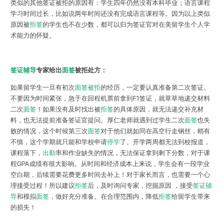
类似的其他签证被拒的原因有：学生四年仍然没有本科毕业；语言课程
学习时间过长，比如说两年时间还没有完成语言课程等。因为以上类似
原因被
拒签
的学生也不在少数，都可以归为签证官对在美留学生个人学
术能力的怀疑。
签证辅导
专家给出
面签
被拒处方：
如果留学生一旦有初次
面签被拒
的经历，一定要认真准备第二次签证。
不要因为时间紧张，急于在回程机票前拿到F1签证，就草草地递交材料
二次
面签
！如果没有及时找出被
拒签
的具体原因，就无法递交补充材
料，也无法提前准备签证官提问。
厚仁老师
就遇到过学生二次
面签
也失
败的情况，这个时候第三次
面签
对于他们就如同在高空行走钢丝，稍有
不慎，这个学期就只能和学校申请
停学
了。开学两周都无法到校报道，
课程落下，
出勤
率和作业缺失的情况，无法保证拿到剩下分数，对于课
程GPA成绩有很大影响。从时间和经济成本上来说，学生会有一段学业
空白期，后续需要花费更多时间去补上！对于家长而言，也需要一个心
理接受过程！所以建议
拒签
后，及时询问专家，挖掘原因 ，接受
签证辅
导
和模拟
面签
，做好充分准备。在合理范围内，降低
拒签
给留学生带来
的损失！