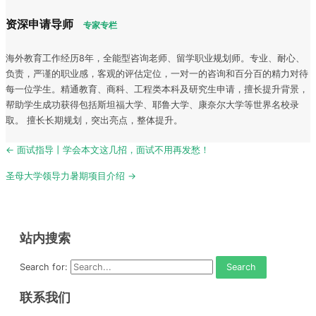
资深申请导师
专家专栏
海外教育工作经历8年，全能型咨询老师、留学职业规划师。专业、耐心、
负责，严谨的职业感，客观的评估定位，一对一的咨询和百分百的精力对待
每一位学生。精通教育、商科、工程类本科及研究生申请，擅长提升背景，
帮助学生成功获得包括斯坦福大学、耶鲁大学、康奈尔大学等世界名校录
取。 擅长长期规划，突出亮点，整体提升。
Post
← 面试指导丨学会本文这几招，面试不用再发愁！
navigation
圣母大学领导力暑期项目介绍 →
站内搜索
Search for:
联系我们