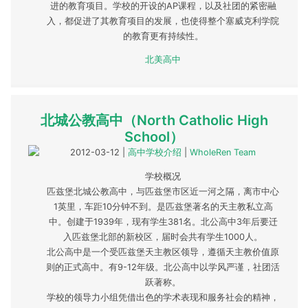
进的教育项目。学校的开设的AP课程，以及社团的紧密融
入，都促进了其教育项目的发展，也使得整个塞威克利学院
的教育更有持续性。
北美高中
北城公教高中（North Catholic High
School）
2012-03-12
|
高中学校介绍
|
WholeRen Team
学校概况
匹兹堡北城公教高中，与匹兹堡市区近一河之隔，离市中心
1英里，车距10分钟不到。是匹兹堡著名的天主教私立高
中。创建于1939年，现有学生381名。北公高中3年后要迁
入匹兹堡北部的新校区，届时会共有学生1000人。
北公高中是一个受匹兹堡天主教区领导，遵循天主教价值原
则的正式高中。有9-12年级。北公高中以学风严谨，社团活
跃著称。
学校的领导力小组凭借出色的学术表现和服务社会的精神，