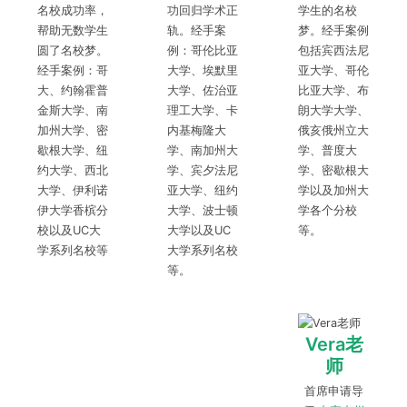
名校成功率，
功回归学术正
学生的名校
帮助无数学生
轨。经手案
梦。经手案例
圆了名校梦。
例：哥伦比亚
包括宾西法尼
经手案例：哥
大学、埃默里
亚大学、哥伦
大、约翰霍普
大学、佐治亚
比亚大学、布
金斯大学、南
理工大学、卡
朗大学大学、
加州大学、密
内基梅隆大
俄亥俄州立大
歇根大学、纽
学、南加州大
学、普度大
约大学、西北
学、宾夕法尼
学、密歇根大
大学、伊利诺
亚大学、纽约
学以及加州大
伊大学香槟分
大学、波士顿
学各个分校
校以及UC大
大学以及UC
等。
学系列名校等
大学系列名校
等。
Vera老
师
首席申请导