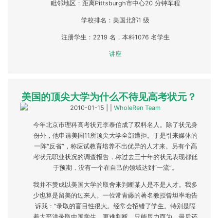
毗邻地区：距离Pittsburgh市中心20 分钟车程
学校排名：美国北部1 级
注册学生：2219 名，本科1076 名学生
讲座
美国的顶尖大学为什么不待见高考状元？
2010-01-15
| |
WholeRen Team
今年北京市理科高考状元李泰伯成了双料名人。除了状元身
份外，他申请美国11所顶尖大学全部遭拒。于是引来媒体的
一阵“反省”，称应试教育培养不出优异的人才来。另有个高
考状元职业状况的调查报告，称过去三十年的状元表现都低
于预期，没有一个在自己的领域达到“一流”。
我并不赞成以美国大学的取舍来判断某人是不是人才。我多
少也算是留美的过来人。一位常青藤的著名教授曾坦率地告
诉我：“录取的盲目性很大。经常会招错了学生。特别是隔
着太平洋录取中国学生，更难判断。只能尽力而为，最后还