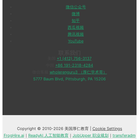
微信公众号
微博
知乎
西瓜视频
腾讯视频
YouTube
联系我们
美国
+1 (412) 756-3137
中国
+86 191-2318-4284
微信客服
wholerenguru3 （厚仁学术哥）
5777 Baum Blvd, Pittsburgh, PA 15206
Copyright © 2010-2026 美国厚仁教育 |
Cookie Settings
FrogHire.ai
｜
ReadyAI 人工智能教育
｜
JobUpper 职业规划
｜
transferadm