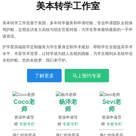
美本转学工作室
美本转学工作室基于美国，多年转学服务和申请经验，专业申请团队全程保
驾护航，定期走访各大高校与招生官面对面，为学生带来最快最新的一手申
请资讯。
护学星高端留学定制服务为学生量身定制学术规划，帮助学生全面提高学术
水平、丰富学术背景，让转学成为踏入名校的跳板，为学生顺利从名校毕业
全程护航。您的名校梦，我们来守护。
了解更多
马上预约专家
Coco老
杨洋老
Sevi老
师
师
师
资深申请导
资深申请导
资深申请导
师
专家专栏
师
专家专栏
师
专家专栏
厚仁护学星高
厚仁护学星高
厚仁护学星高