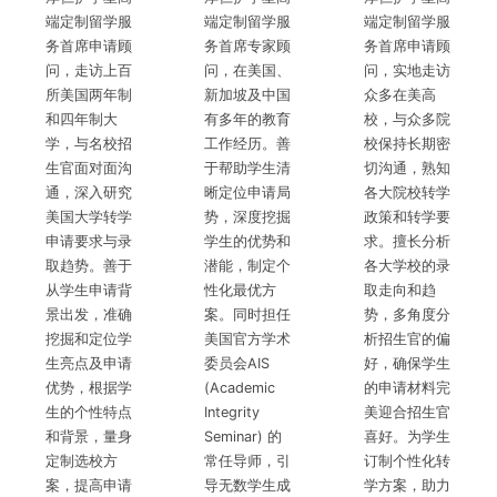
端定制留学服
端定制留学服
端定制留学服
务首席申请顾
务首席专家顾
务首席申请顾
问，走访上百
问，在美国、
问，实地走访
所美国两年制
新加坡及中国
众多在美高
和四年制大
有多年的教育
校，与众多院
学，与名校招
工作经历。善
校保持长期密
生官面对面沟
于帮助学生清
切沟通，熟知
通，深入研究
晰定位申请局
各大院校转学
美国大学转学
势，深度挖掘
政策和转学要
申请要求与录
学生的优势和
求。擅长分析
取趋势。善于
潜能，制定个
各大学校的录
从学生申请背
性化最优方
取走向和趋
景出发，准确
案。同时担任
势，多角度分
挖掘和定位学
美国官方学术
析招生官的偏
生亮点及申请
委员会AIS
好，确保学生
优势，根据学
(Academic
的申请材料完
生的个性特点
Integrity
美迎合招生官
和背景，量身
Seminar) 的
喜好。为学生
定制选校方
常任导师，引
订制个性化转
案，提高申请
导无数学生成
学方案，助力