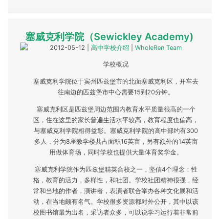
塞威克利学院（Sewickley Academy)
2012-05-12
|
高中学校介绍
|
WholeRen Team
学校概况
塞威克利学院位于宾州匹兹堡市的北面塞威克利区，开车去
往南边的匹兹堡市中心需要15到20分钟。
塞威克利区是匹兹堡周边范围内教育水平质量很高的一个
区，住在这里的家长普遍生活水平较高，教育程度也偏高，
与塞威克利学院相得益彰。塞威克利学院的高中部约有300
多人，分为8座教学楼共占面积16英亩，另有额外的14英亩
用做体育场，同时学校也提供大量体育奖学金。
塞威克利学院作为匹兹堡精英合校之一，坚信4个理念：性
格，教育的活力，多样性，和社团。学校社团精神很强，经
常和当地的作者，演讲者，表演者联合举办各种文化展和活
动，在当地颇有名气。学校很多资源都对外公开，其中以该
校图书馆最为出名，采访者众多，可以说学习运行着非常前