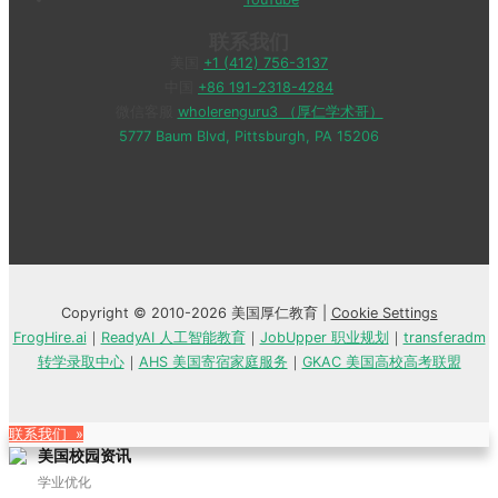
联系我们
美国
+1 (412) 756-3137
中国
+86 191-2318-4284
微信客服
wholerenguru3 （厚仁学术哥）
5777 Baum Blvd, Pittsburgh, PA 15206
Copyright © 2010-2026 美国厚仁教育 |
Cookie Settings
FrogHire.ai
｜
ReadyAI 人工智能教育
｜
JobUpper 职业规划
｜
transferadm
转学录取中心
｜
AHS 美国寄宿家庭服务
｜
GKAC 美国高校高考联盟
联系我们 »
美国校园资讯
学业优化