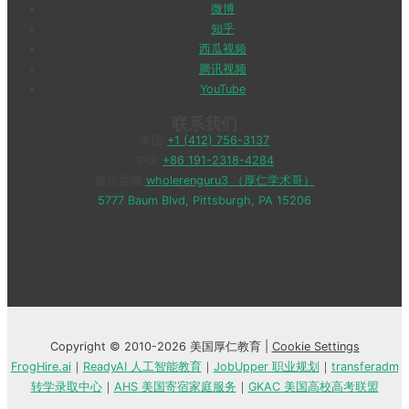
微博
知乎
西瓜视频
腾讯视频
YouTube
联系我们
美国
+1 (412) 756-3137
中国
+86 191-2318-4284
微信客服
wholerenguru3 （厚仁学术哥）
5777 Baum Blvd, Pittsburgh, PA 15206
Copyright © 2010-2026 美国厚仁教育 |
Cookie Settings
FrogHire.ai
｜
ReadyAI 人工智能教育
｜
JobUpper 职业规划
｜
transferadm
转学录取中心
｜
AHS 美国寄宿家庭服务
｜
GKAC 美国高校高考联盟