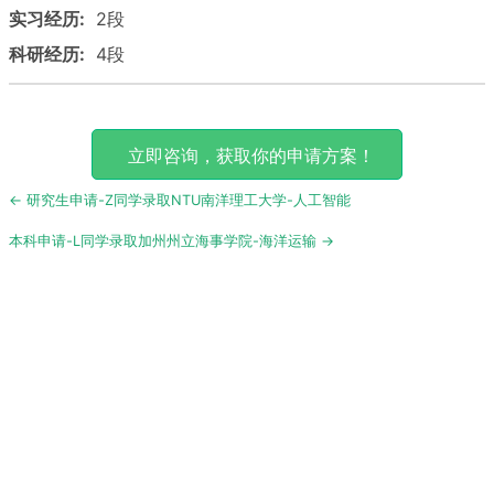
实习经历:
2段
科研经历:
4段
立即咨询，获取你的申请方案！
Post
← 研究生申请-Z同学录取NTU南洋理工大学-人工智能
navigation
本科申请-L同学录取加州州立海事学院-海洋运输 →