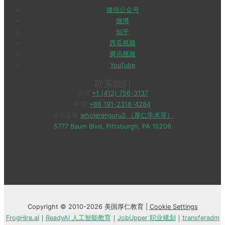
微信公众号
微博
知乎
西瓜视频
腾讯视频
YouTube
联系我们
美国
+1 (412) 756-3137
中国
+86 191-2318-4284
微信客服
wholerenguru3 （厚仁学术哥）
5777 Baum Blvd, Pittsburgh, PA 15206
Copyright © 2010-2026 美国厚仁教育 |
Cookie Settings
FrogHire.ai
｜
ReadyAI 人工智能教育
｜
JobUpper 职业规划
｜
transferadm