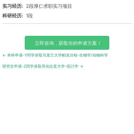
实习经历:
2段厚仁求职实习项目
科研经历:
1段
立即咨询，获取你的申请方案！
Post
← 本科申请-Y同学录取马里兰大学帕克分校-生物学/动物科学
navigation
研究生申请-Z同学录取哥伦比亚大学-统计学 →