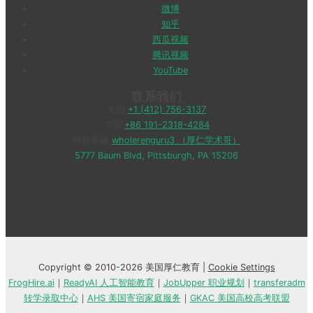
微博
知乎
西瓜视频
腾讯视频
YouTube
联系我们
美国
+1 (412) 756-3137
中国
+86 191-2318-4284
微信客服
wholerenguru3 （厚仁学术哥）
5777 Baum Blvd, Pittsburgh, PA 15206
Copyright © 2010-2026 美国厚仁教育 |
Cookie Settings
FrogHire.ai
｜
ReadyAI 人工智能教育
｜
JobUpper 职业规划
｜
transferadm
转学录取中心
｜
AHS 美国寄宿家庭服务
｜
GKAC 美国高校高考联盟