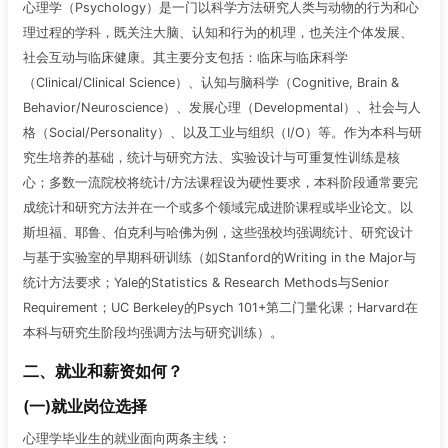
心理学（Psychology）是一门以科学方法研究人类与动物的行为和心
理过程的学科，既关注大脑、认知和行为的机理，也关注个体发展、
社会互动与临床健康。其主要分支包括：临床与临床科学
（Clinical/Clinical Science）、认知与脑科学（Cognitive, Brain &
Behavior/Neuroscience）、发展心理（Developmental）、社会与人
格（Social/Personality）、以及工业与组织（I/O）等。作为本科与研
究生培养的基础，统计与研究方法、实验设计与可重复性训练是核
心；多数一流院校将统计/方法课程设为硬性要求，本科阶段通常要完
成统计和研究方法并在一个或多个领域完成进阶课程或毕业论文。以
斯坦福、耶鲁、伯克利与哈佛为例，这些强校均强调统计、研究设计
与基于实验室的早期科研训练（如Stanford的Writing in the Major与
统计方法要求；Yale的Statistics & Research Methods与Senior
Requirement；UC Berkeley的Psych 101+第二门量化课；Harvard在
本科与研究生阶段均强调方法与研究训练）。
二、就业和薪资如何？
(一)就业岗位选择
心理学毕业生的就业面向两条主线：