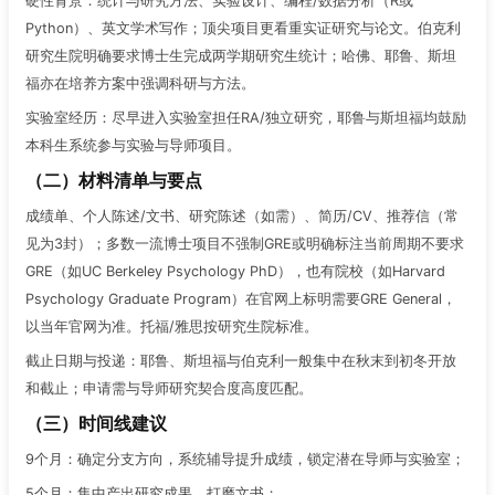
硬性背景：统计与研究方法、实验设计、编程/数据分析（R或
Python）、英文学术写作；顶尖项目更看重实证研究与论文。伯克利
研究生院明确要求博士生完成两学期研究生统计；哈佛、耶鲁、斯坦
福亦在培养方案中强调科研与方法。
实验室经历：尽早进入实验室担任RA/独立研究，耶鲁与斯坦福均鼓励
本科生系统参与实验与导师项目。
（二）材料清单与要点
成绩单、个人陈述/文书、研究陈述（如需）、简历/CV、推荐信（常
见为3封）；多数一流博士项目不强制GRE或明确标注当前周期不要求
GRE（如UC Berkeley Psychology PhD），也有院校（如Harvard
Psychology Graduate Program）在官网上标明需要GRE General，
以当年官网为准。托福/雅思按研究生院标准。
截止日期与投递：耶鲁、斯坦福与伯克利一般集中在秋末到初冬开放
和截止；申请需与导师研究契合度高度匹配。
（三）时间线建议
9个月：确定分支方向，系统辅导提升成绩，锁定潜在导师与实验室；
5个月：集中产出研究成果，打磨文书；