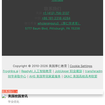
联系我们
美国
+1 (412) 756-3137
中国
+86 191-2318-4284
微信客服
wholerenguru3 （厚仁学术哥）
5777 Baum Blvd, Pittsburgh, PA 15206
Copyright © 2010-2026 美国厚仁教育 |
Cookie Settings
FrogHire.ai
｜
ReadyAI 人工智能教育
｜
JobUpper 职业规划
｜
transferadm
转学录取中心
｜
AHS 美国寄宿家庭服务
｜
GKAC 美国高校高考联盟
联系我们 »
美国校园资讯
学业优化