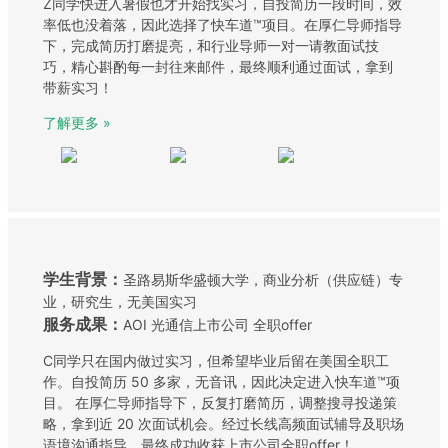
Z同学快进入暑假也才开始找实习，自投简历一段时间，效
率低也没着落，因此选择了快车道™项目。在厚仁导师指导
下，完成简历打磨提亮，和行业导师一对一请教面试技
巧，精心斟酌每一封往来邮件，最终顺利通过面试，拿到
带薪实习！
了解更多 »
学生背景：
圣路易斯华盛顿大学，商业分析（供应链）专
业，研究生，无美国实习
服务成果：
AOI 光通信上市公司 全职offer
C同学只在国内做过实习，但希望毕业后留在美国全职工
作。自投简历 50 多家，无音讯，因此决定进入快车道™项
目。 在厚仁导师指导下，反复打磨简历，调整搜寻投递策
略，拿到近 20 次面试机会。经过长线高频面试辅导及职场
语境沟通指导，最终成功收获上市公司全职offer！