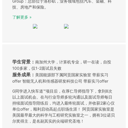
Group：总部位于洛杉矶，业务领域包括汽车、金融、科
技、房地产和保险。
了解更多 »
学生背景：
南加州大学，计算机专业，研一在读，自投
100多家，仅1-2面试且失败
服务成果：
美国能源部下属阿贡国家实验室 带薪实习
offer 智能无人机和传感器研发科技公司 带薪实习offer
G同学进入快车道™项目后，在厚仁导师指导下，拿到8次
以上面试机会。在与行业导师多轮沟通以及面试导师每日
持续面试指导陪练后，均进入最终轮面试，并收获2家心仪
单位offer，顺利启动高起点职场生涯！ 阿贡国家实验室是
美国最早最大的科学与工程研究实验室之一，拥有3位诺贝
尔奖得主，是名副其实的尖端研究圣地！