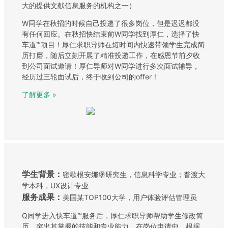
大的提供文献信息服务的机构之一）
W同学在秋招的时候自己投递了很多岗位，但是迟迟都没
有任何回应。在秋招快结束前W同学找到厚仁，选择了快
车道™项目！厚仁求职导师在短时间内快速带领学生完成简
历打磨，随后立刻开展了精准投递工作，在感恩节前夕收
到公司面试邀请！厚仁导师对W同学进行多次面试辅导，
经历过三轮面试后，终于收到公司的offer！
了解更多 »
学生背景：
密歇根安娜堡研究生，信息科学专业；普渡大
学本科，UX设计专业
服务成果：
美国某TOP100大学，用户体验评估管理员
Q同学进入快车道™服务后，厚仁求职导师帮助学生修改简
历，突出其掌握的技能和专业能力。在岗位申请中，根据