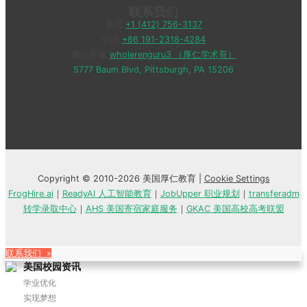
联系我们
美国
+1 (412) 756-3137
中国
+86 191-2318-4284
微信客服
wholerenguru3 （厚仁学术哥）
5777 Baum Blvd, Pittsburgh, PA 15206
Copyright © 2010-2026 美国厚仁教育 |
Cookie Settings
FrogHire.ai
｜
ReadyAI 人工智能教育
｜
JobUpper 职业规划
｜
transferadm
转学录取中心
｜
AHS 美国寄宿家庭服务
｜
GKAC 美国高校高考联盟
联系我们 »
美国校园资讯
学业优化
实现梦想